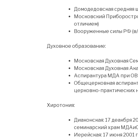
Домодедовская средняя 
Московский Приборостро
отличием)
Вооруженные силы РФ (в/
Духовное образование:
Московская Духовная Сем
Московская Духовная Ака
Аспирантура МДА при ОВ
Общецерковная аспиранту
церковно-практических н
Хиротония:
Диаконская: 17 деакбря 2
семинарский храм МДАиС
Иерейская: 17 июня 2001 