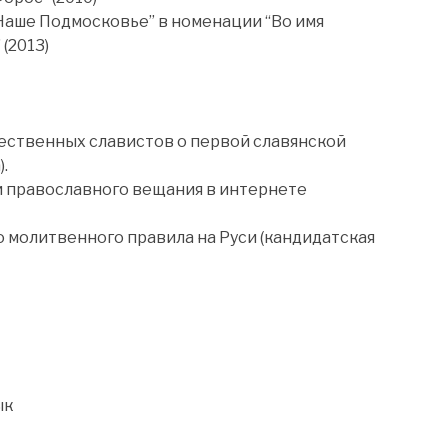
Наше Подмосковье” в номенации “Во имя
 (2013)
ественных славистов о первой славянской
.
 православного вещания в интернете
молитвенного правила на Руси (кандидатская
ык