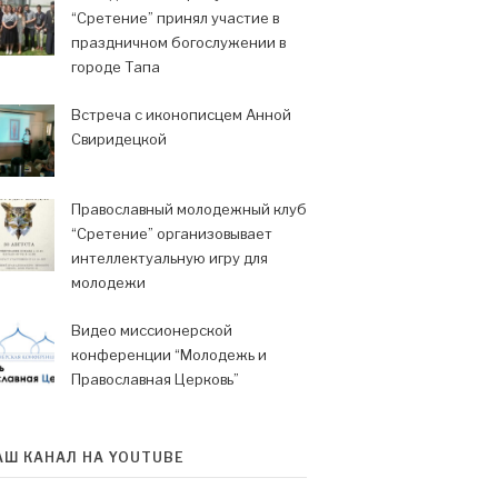
“Сретение” принял участие в
праздничном богослужении в
городе Тапа
Встреча с иконописцем Анной
Свиридецкой
Православный молодежный клуб
“Сретение” организовывает
интеллектуальную игру для
молодежи
Видео миссионерской
конференции “Молодежь и
Православная Церковь”
АШ КАНАЛ НА YOUTUBE