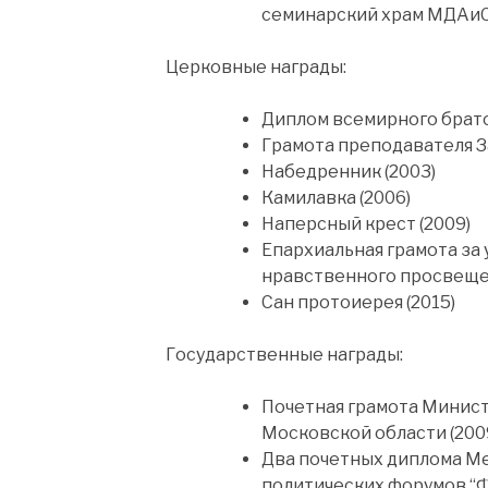
семинарский храм МДАиС
Церковные награды:
Диплом всемирного брат
Грамота преподавателя З
Набедренник (2003)
Камилавка (2006)
Наперсный крест (2009)
Епархиальная грамота за 
нравственного просвещен
Сан протоиерея (2015)
Государственные награды:
Почетная грамота Минис
Московской области (200
Два почетных диплома М
политических форумов “Ф