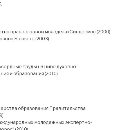
.
ства православной молодежи Синдесмос (2000)
акона Божьего (2003)
усердные труды на ниве духовно-
ия и образования (2010)
терства образования Правительства
9)
еждународных молодежных экспертно-
орос” (2010)