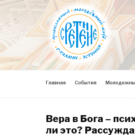
Skip
to
content
СРЕТЕНИЕ
Православный молодежный клуб
Главная
События
Молодежны
Вера в Бога – пс
ли это? Рассужда