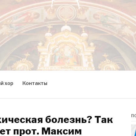
й хор
Контакты
ихическая болезнь? Так
П
ет прот. Максим