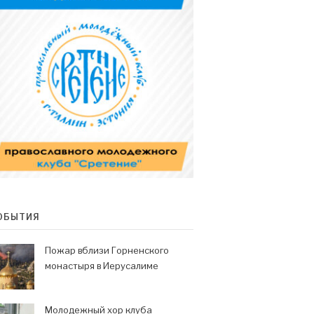
ОБЫТИЯ
Пожар вблизи Горненского
монастыря в Иерусалиме
Молодежный хор клуба