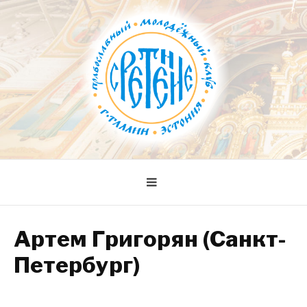
Skip
to
content
СРЕТЕНИЕ
Православный молодежный клуб
Артем Григорян (Санкт-
Петербург)