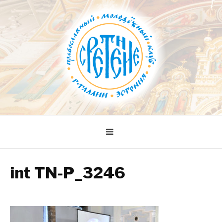
Skip
to
content
СРЕТЕНИЕ
Православный молодежный клуб
int TN-P_3246