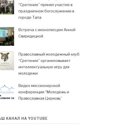
“Сретение” принял участие в
праздничном богослужении в
городе Тапа
Встреча с иконописцем Анной
Свиридецкой
Православный молодежный клуб
“Сретение” организовывает
интеллектуальную игру для
молодежи
Видео миссионерской
конференции “Молодежь и
Православная Церковь”
АШ КАНАЛ НА YOUTUBE