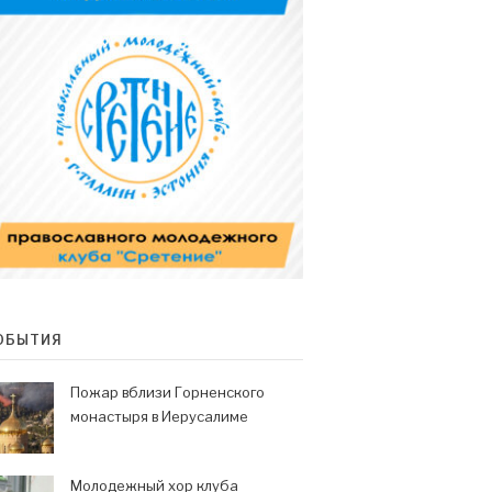
ОБЫТИЯ
Пожар вблизи Горненского
монастыря в Иерусалиме
Молодежный хор клуба