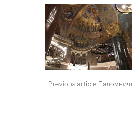
Continue
Previous article
Паломниче
Reading