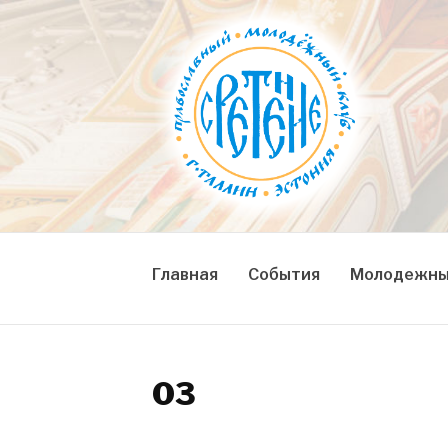
Skip
to
content
СРЕТЕНИЕ
Православный молодежный клуб
Главная
События
Молодежны
03