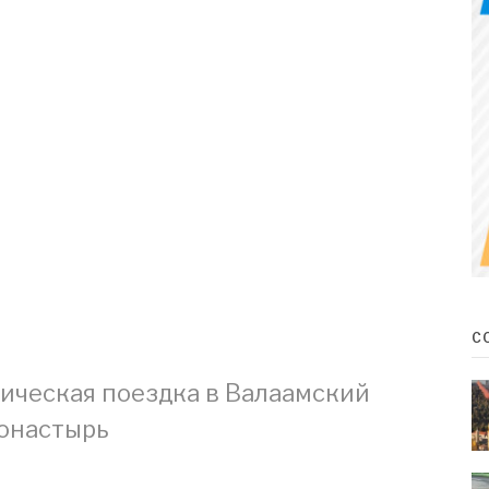
С
ческая поездка в Валаамский
онастырь