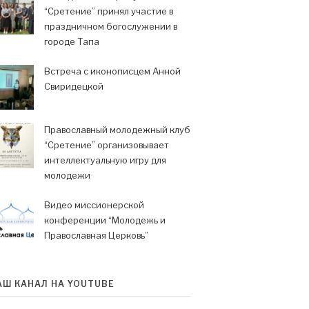
“Сретение” принял участие в
праздничном богослужении в
городе Тапа
Встреча с иконописцем Анной
Свиридецкой
Православный молодежный клуб
“Сретение” организовывает
интеллектуальную игру для
молодежи
Видео миссионерской
конференции “Молодежь и
Православная Церковь”
АШ КАНАЛ НА YOUTUBE