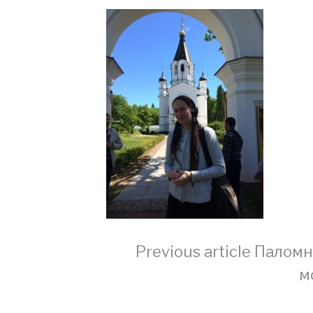
Continue
Previous article
Паломни
м
Reading