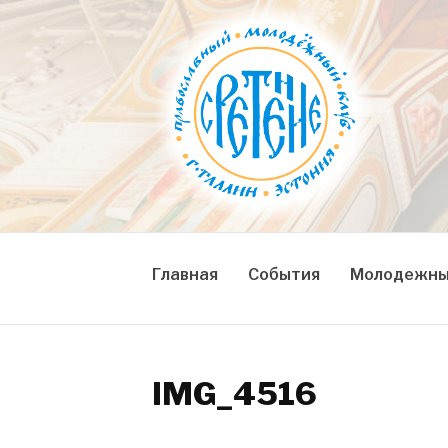
Skip
to
content
СРЕТЕНИЕ
Православный молодежный клуб
Главная
События
Молодежны
IMG_4516