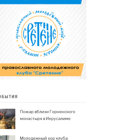
ОБЫТИЯ
Пожар вблизи Горненского
монастыря в Иерусалиме
Молодежный хор клуба