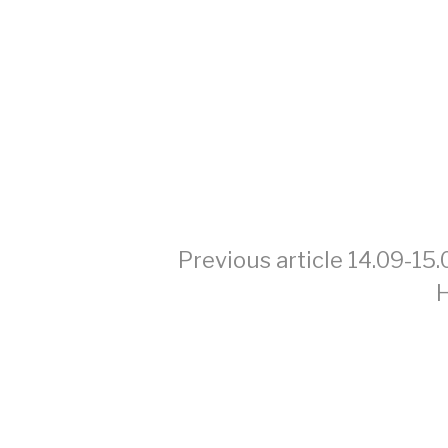
Continue
Previous article
14.09-15.
Н
Reading