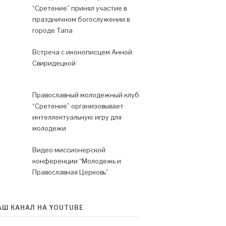
“Сретение” принял участие в
праздничном богослужении в
городе Тапа
Встреча с иконописцем Анной
Свиридецкой
Православный молодежный клуб
“Сретение” организовывает
интеллектуальную игру для
молодежи
Видео миссионерской
конференции “Молодежь и
Православная Церковь”
АШ КАНАЛ НА YOUTUBE