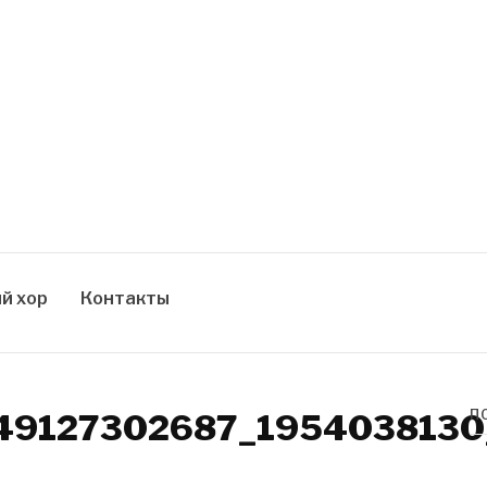
й хор
Контакты
49127302687_1954038130
П