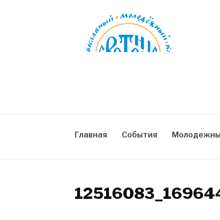
Skip
to
content
СРЕТЕНИЕ
Православный молодежный клуб
Главная
События
Молодежны
12516083_16964