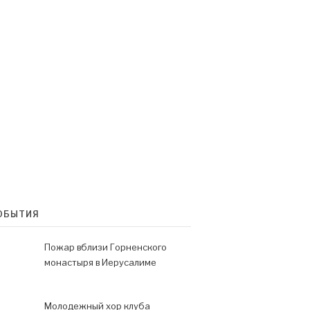
ОБЫТИЯ
Пожар вблизи Горненского
монастыря в Иерусалиме
Молодежный хор клуба